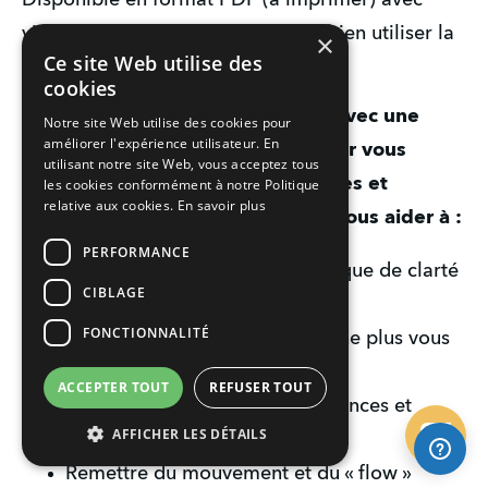
Disponible en format PDF (à imprimer) avec
vidéos concises explicatives pour bien utiliser la
×
Ce site Web utilise des
méthode...
cookies
💡 
Cahier d'introspection annuel avec une 
Notre site Web utilise des cookies pour
améliorer l'expérience utilisateur. En
série de questions puissantes pour vous 
utilisant notre site Web, vous acceptez tous
débloquer dans la vie et les affaires et 
les cookies conformément à notre Politique
relative aux cookies.
En savoir plus
préparer la nouvelle année pour vous aider à :
PERFORMANCE
Vous débloquer face à un manque de clarté 
CIBLAGE
et direction
FONCTIONNALITÉ
Définir vos réelles priorités et ne plus vous 
disperser
ACCEPTER TOUT
REFUSER TOUT
Casser vos peurs, doutes, croyances et 
AFFICHER LES DÉTAILS
blocages
Remettre du mouvement et du « flow »