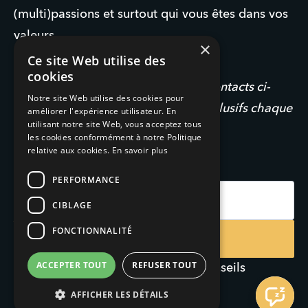
(multi)passions et surtout qui vous êtes dans vos
valeurs.
×
Ce site Web utilise des
cookies
Vous pouvez rejoindre ma liste de contacts ci-
Notre site Web utilise des cookies pour
dessous et recevoir mes conseils exclusifs chaque
améliorer l'expérience utilisateur. En
utilisant notre site Web, vous acceptez tous
semaine :
les cookies conformément à notre Politique
relative aux cookies.
En savoir plus
PERFORMANCE
Name
Email
CIBLAGE
FONCTIONNALITÉ
Souscrire
ACCEPTER TOUT
REFUSER TOUT
Inscrivez-vous pour recevoir des conseils
exclusifs directement par email
AFFICHER LES DÉTAILS